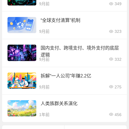
9月前
349
“全球支付清算”机制
9月前
323
国内支付、跨境支付、境外支付的底层
逻辑
9月前
332
拆解“一人公司”年赚2.2亿
9月前
275
人类族群关系演化
1年前
456