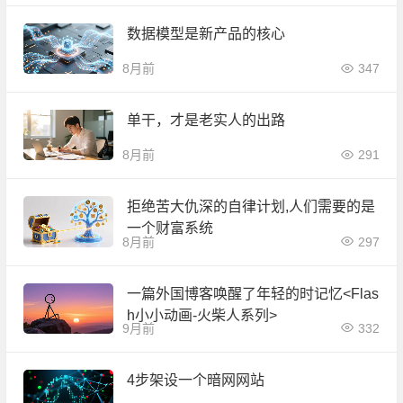
数据模型是新产品的核心
8月前
347
单干，才是老实人的出路
8月前
291
拒绝苦大仇深的自律计划,人们需要的是
一个财富系统
8月前
297
一篇外国博客唤醒了年轻的时记忆<Flas
h小小动画-火柴人系列>
9月前
332
4步架设一个暗网网站